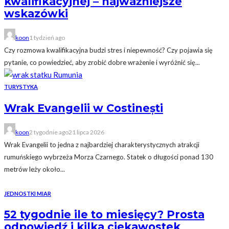
kwalifikacyjnej – najważniejsze
wskazówki
koon
1 tydzień ago
Czy rozmowa kwalifikacyjna budzi stres i niepewność? Czy pojawia się
pytanie, co powiedzieć, aby zrobić dobre wrażenie i wyróżnić się...
TURYSTYKA
Wrak Evangelii w Costinești
koon
2 tygodnie ago
21 lipca 2026
Wrak Evangelii to jedna z najbardziej charakterystycznych atrakcji
rumuńskiego wybrzeża Morza Czarnego. Statek o długości ponad 130
metrów leży około...
JEDNOSTKI MIAR
52 tygodnie ile to miesięcy? Prosta
odpowiedź i kilka ciekawostek