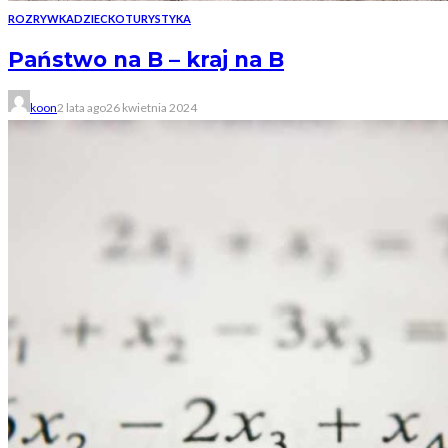
ROZRYWKA
DZIECKO
TURYSTYKA
Państwo na B – kraj na B
koon
2 lata ago
26 kwietnia 2024