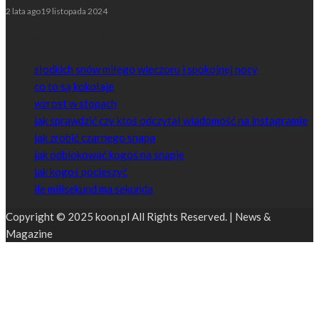
2 lata ago
19 listopada 2024
Losowe artykuły
słodkich snów miłego wieczoru i spokojnej nocy
co to są kokołaje
wzrost w stopach
jak sprawdzić czy ktoś odczytał wiadomość na instagramie
jak zrobić czarnego snapa
jak odblokować kogoś na snapie
jak kogoś pocieszyć
ile milisekund ma sekunda
Copyright © 2025 koon.pl All Rights Reserved. | News &
Magazine