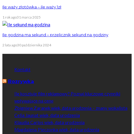
Ile waży złotówka – ile waży 1zł
1 rok ago
31 marca 2025
Ile godzina ma sekund – przelicznik sekund na godziny
2 lata ago
30 października 2024
Skontaktuj się z nami
Kontakt
Rozrywka
Ile kosztuje film reklamowy? Poznaj kluczowe czynniki
wpływające na cenę
Zbigniew Zaranek wiek, data urodzenia – znany wokalista
Celia Jaunat wiek, data urodzenia
Klaudia Carlos wiek, data urodzenia
Magdalena Pieczonka wiek, data urodzenia