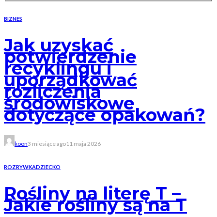
BIZNES
Jak uzyskać
potwierdzenie
recyklingu i
uporządkować
rozliczenia
środowiskowe
dotyczące opakowań?
koon
3 miesiące ago
11 maja 2026
ROZRYWKA
DZIECKO
Rośliny na literę T –
Jakie rośliny są na T