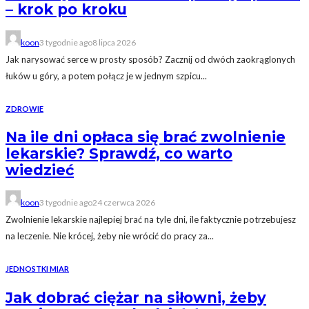
– krok po kroku
koon
3 tygodnie ago
8 lipca 2026
Jak narysować serce w prosty sposób? Zacznij od dwóch zaokrąglonych
łuków u góry, a potem połącz je w jednym szpicu...
ZDROWIE
Na ile dni opłaca się brać zwolnienie
lekarskie? Sprawdź, co warto
wiedzieć
koon
3 tygodnie ago
24 czerwca 2026
Zwolnienie lekarskie najlepiej brać na tyle dni, ile faktycznie potrzebujesz
na leczenie. Nie krócej, żeby nie wrócić do pracy za...
JEDNOSTKI MIAR
Jak dobrać ciężar na siłowni, żeby