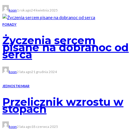
koon
1 rok ago
24 kwietnia 2025
PORADY
Życzenia sercem
pisane na dobranoc od
serca
koon
2 lata ago
21 grudnia 2024
JEDNOSTKI MIAR
Przelicznik wzrostu w
stopach
koon
2 lata ago
18 czerwca 2025