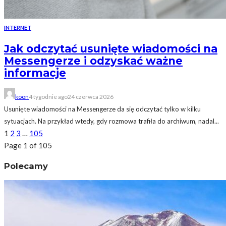
INTERNET
Jak odczytać usunięte wiadomości na
Messengerze i odzyskać ważne
informacje
koon
4 tygodnie ago
24 czerwca 2026
Usunięte wiadomości na Messengerze da się odczytać tylko w kilku
sytuacjach. Na przykład wtedy, gdy rozmowa trafiła do archiwum, nadal...
1
2
3
…
105
Page 1 of 105
Polecamy