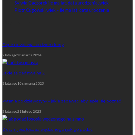
Sylwia Gaczorek ile ma lat, data urodzenia, wiek
Piotr Cugowski wiek – ile ma lat, data urodzenia
Popularne
Fajne powitania na dzień dobry
2 lata ago
28 marca 2024
Jakie są państwa na Z
3 lata ago
10 sierpnia 2023
Pytania do dziewczyny – jakie zadawać, aby lepiej się poznać
3 lata ago
21 lutego 2023
Z czym jeść łososia wędzonego i jak go podać